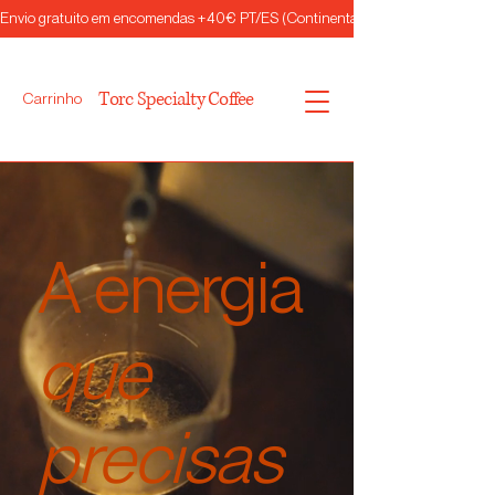
Envio gratuito em encomendas +40€ PT/ES (Continental)
Torc Specialty Coffee
Carrinho
A energia
que
precisas