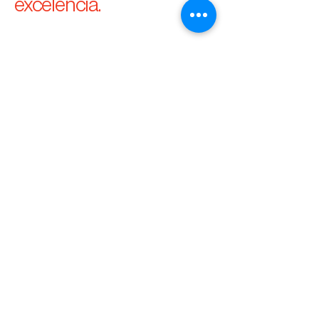
excelência.
Junta-te à nossa 
lista de email
Email
*
Subscreva
Desejo subscrever-me à tua 
lista de email