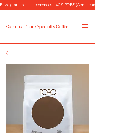
Envio gratuito em encomendas +40€ PT/ES (Continental)
Torc Specialty Coffee
Carrinho