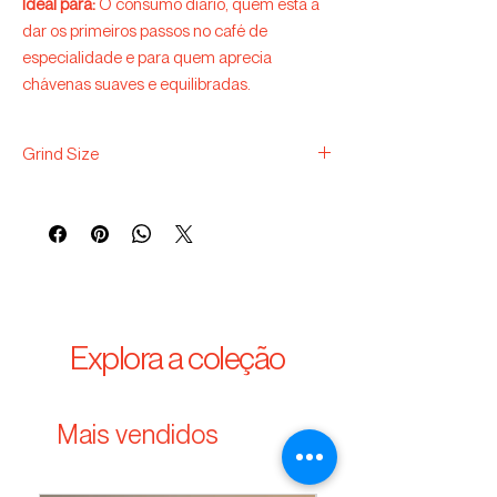
Ideal para:
O consumo diário, quem está a
dar os primeiros passos no café de
especialidade e para quem aprecia
chávenas suaves e equilibradas.
Grind Size
Fine: Italian Moka
Medium: Dripper, V60, Chemex, Kalita, Aeropress
Coarse: French press, Cold brew, Clever, Hario
Switch
Explora a coleção
Mais vendidos