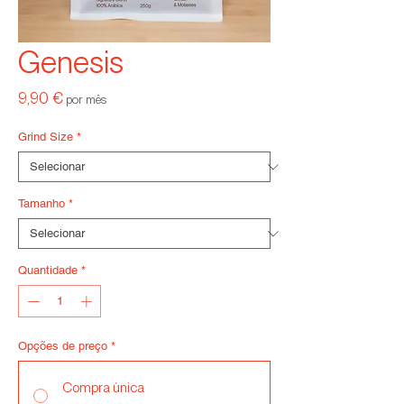
Genesis
Preço
9,90 €
por mês
Grind Size
*
Tamanho
*
Quantidade
*
Opções de preço
*
Compra única