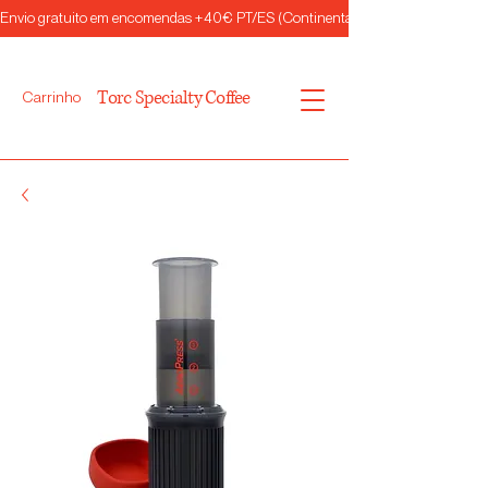
Envio gratuito em encomendas +40€ PT/ES (Continental)
Torc Specialty Coffee
Carrinho