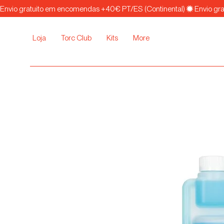
Envio gratuito em encomendas +40€ PT/ES (Continental)
Loja
Torc Club
Kits
More