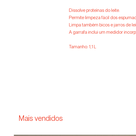
Dissolve proteínas do leite.
Permite limpeza fácil dos espuma
Limpa também bicos e jarros de lei
A garrafa inclui um medidor incor
Tamanho: 1,1 L
Mais vendidos