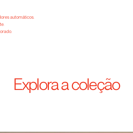
dores automáticos.
te.
porado.
Explora a coleção